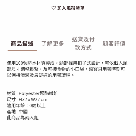
加入追蹤清單
送貨及付
商品描述
了解更多
顧客評價
款方式
使用100%防水材質製成，頸部採用扣子式設計，可依個人頸
部尺寸調整鬆緊，及可接食物的小口袋，​讓寶貝用餐時刻可
以保持清潔及最舒適的用餐環境。​
材質 : Polyester聚酯纖維​
尺寸 : H37 x W27 cm​
適用年齡：0歲以上​
產地 : 中國​
此商品為兩入組