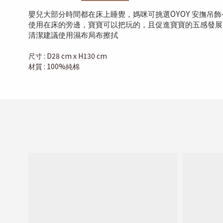
OYOY
嬰兒大部分時間都在床上睡覺，媽咪可挑選
安撫吊飾
使用在床的旁邊，寶寶可以把玩的，且促進寶寶的五感發展
清潔建議使用濕布局布擦拭
: D28 cm x H130 cm
尺寸
: 100%
材質
純棉