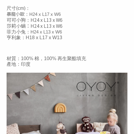
尺寸(cm)：
暴龍小歐
：
H24 x L17 x W6
可可小狗
H24 x L13 x W6
：
莎莉小蝸
：
H24 x L13 x W6 
菲力小兔
：
H24 x L13 x W6 
亨利象
：
H18 x L17 x W13
材質：100% 棉，100% 再生聚酯填充
產地：印度