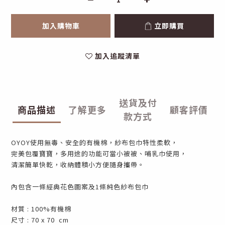
加入購物車
立即購買
加入追蹤清單
送貨及付
商品描述
了解更多
顧客評價
款方式
OYOY使用無毒、安全的有機棉，紗布包巾特性柔軟，​
完美包覆寶寶，多用途的功能可當小被被、哺乳巾使用，​
清潔簡單快乾，收納體積小方便隨身攜帶。​
內包含一條經典花色圖案及1條純色紗布包巾
材質 : 100%有機棉​
尺寸 : 70 x 70 ​ cm​