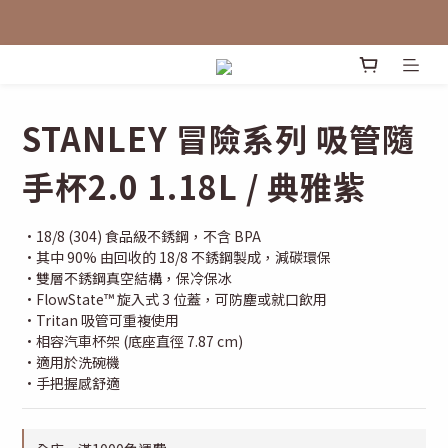
STANLEY 冒險系列 吸管隨
手杯2.0 1.18L / 典雅紫
·18/8 (304) 食品級不銹鋼，不含 BPA
·其中 90% 由回收的 18/8 不銹鋼製成，減碳環保
·雙層不銹鋼真空結構，保冷保冰
·FlowState™ 旋入式 3 位蓋，可防塵或就口飲用
·Tritan 吸管可重複使用
·相容汽車杯架 (底座直徑 7.87 cm)
·適用於洗碗機
·手把握感舒適