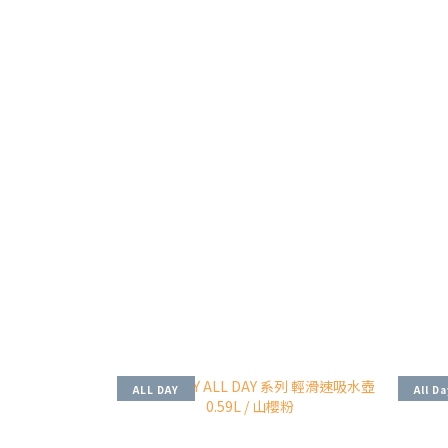
ALL DAY
All D