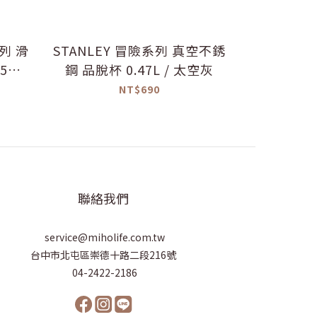
系列 滑
STANLEY 冒險系列 真空不銹
STANLEY
L /
鋼 品脫杯 0.47L / 太空灰
飲馬克杯 
NT$690
聯絡我們
service@miholife.com.tw
台中市北屯區崇德十路二段216號
04-2422-2186