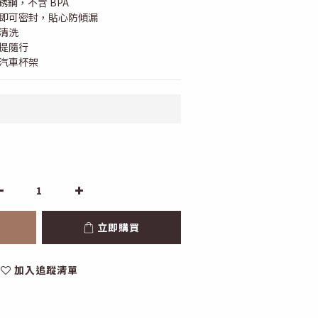
級不銹鋼，不含 BPA
按即可密封，貼心防傾漏
清洗
提隨行 
容汽車杯架
立即購買
加入追蹤清單