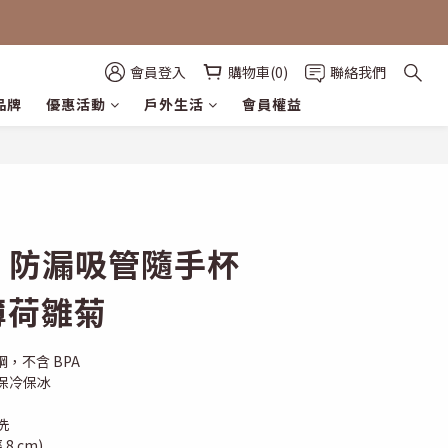
會員登入
購物車(0)
聯絡我們
品牌
優惠活動
戶外生活
會員權益
立即購買
EY 防漏吸管隨手杯
/ 薄荷雛菊
銹鋼，不含 BPA
保冷保冰
洗
8 cm)