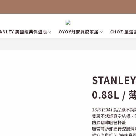
TANLEY 美國經典保溫瓶
OYOY丹麥質感家居
CHOZ 嚴選
STANL
0.88L 
18/8 (304) 食品級不
雙層不銹鋼真空結構，
防漏翻轉吸管杯蓋
吸管可拆卸進行深層清
相容汽車杯架 (底座直徑 