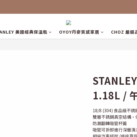
TANLEY 美國經典保溫瓶
OYOY丹麥質感家居
CHOZ 嚴選
STANL
1.18L 
18/8 (304) 食品級不
雙層不銹鋼真空結構，
防漏翻轉吸管杯蓋
吸管可拆卸進行深層清
相容汽車杯架 (底座直徑 7