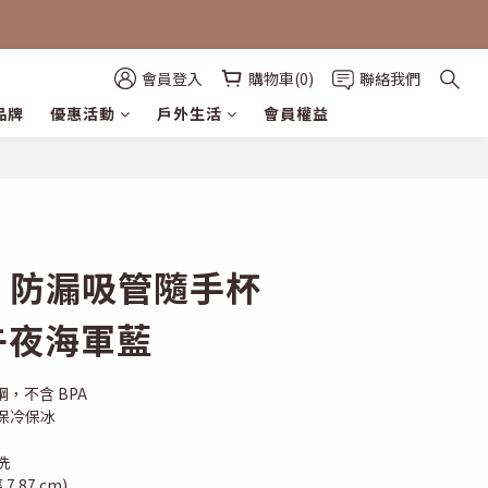
會員登入
購物車(0)
聯絡我們
品牌
優惠活動
戶外生活
會員權益
立即購買
EY 防漏吸管隨手杯
/ 午夜海軍藍
銹鋼，不含 BPA
保冷保冰
洗
.87 cm)