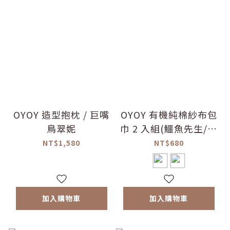
OYOY 造型抱枕 / 巨嘴
OYOY 有機純棉紗布包
鳥翠妮
巾 2 入組(鱷魚先生/巨
嘴鳥)
NT$1,580
NT$680
加入購物車
加入購物車