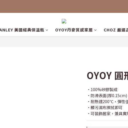
TANLEY 美國經典保溫瓶
OYOY丹麥質感家居
CHOZ 嚴選
OYOY 
•100%矽膠製成 
•防滑表面(厚0.15c
•耐熱達200℃，彈性
•髒污濕布擦拭即可 
•可裝飾居家，兼具實