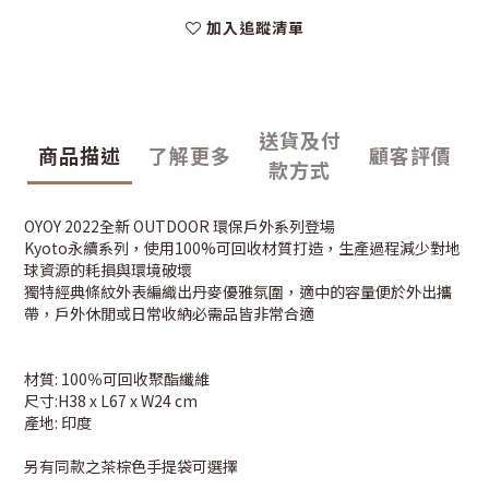
加入追蹤清單
送貨及付
商品描述
了解更多
顧客評價
款方式
OYOY 2022全新 OUTDOOR 環保戶外系列登場
Kyoto永續系列，使用100%可回收材質打造，生產過程減少對地
球資源的耗損與環境破壞
獨特經典條紋外表編織出丹麥優雅氛圍，適中的容量便於外出攜
帶，戶外休閒或日常收納必需品皆非常合適
材質: 100％可回收聚酯纖維
尺寸:H38 x L67 x W24 cm
產地: 印度
另有同款之茶棕色手提袋可選擇