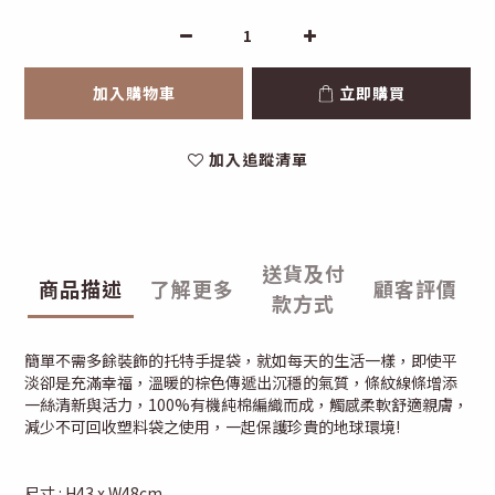
加入購物車
立即購買
加入追蹤清單
送貨及付
商品描述
了解更多
顧客評價
款方式
簡單不需多餘裝飾的托特手提袋，就如每天的生活一樣，即使平
淡卻是充滿幸福，溫暖的棕色傳遞出沉穩的氣質，條紋線條增添
一絲清新與活力，100%有機純棉編織而成，觸感柔軟舒適親膚，
減少不可回收塑料袋之使用，一起保護珍貴的地球環境!
尺寸 : H43 x W48cm