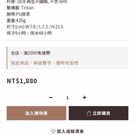
杯身: 18/8 再生不鏽鋼, 不含 BPA
繫繩蓋: Tritan
腕帶:PU皮革
重量:425g
尺寸(cm) W:7.8 / L:7.2 / H:21.5
保冷9小時，保冰48小時
全店，滿1000免運費
指定商品，解放雙手，隨時有型😎
NT$1,880
加入購物車
立即購買
加入追蹤清單