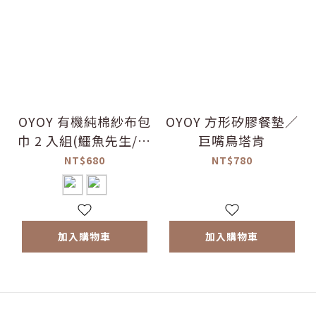
OYOY 有機純棉紗布包
OYOY 方形矽膠餐墊／
巾 2 入組(鱷魚先生/巨
巨嘴鳥塔肯
嘴鳥)
NT$680
NT$780
加入購物車
加入購物車