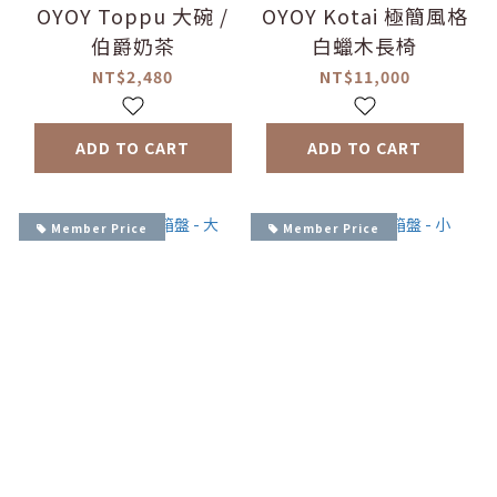
OYOY Toppu 大碗 /
OYOY Kotai 極簡風格
伯爵奶茶
白蠟木長椅
NT$2,480
NT$11,000
ADD TO CART
ADD TO CART
Member Price
Member Price