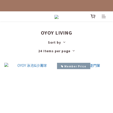
OYOY LIVING
Sort by
24 Items per page
Member Price