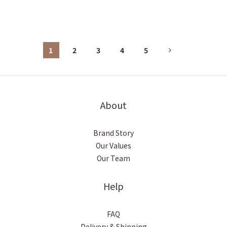
1
2
3
4
5
About
Brand Story
Our Values
Our Team
Help
FAQ
Delivery & Shipping