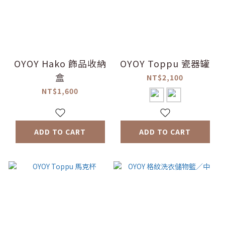
OYOY Hako 飾品收納
OYOY Toppu 瓷器罐
盒
NT$2,100
NT$1,600
ADD TO CART
ADD TO CART