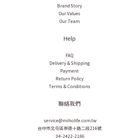
Brand Story
Our Values
Our Team
Help
FAQ
Delivery & Shipping
Payment
Return Policy
Terms & Conditions
聯絡我們
service@miholife.com.tw
台中市北屯區崇德十路二段216號
04-2422-2186