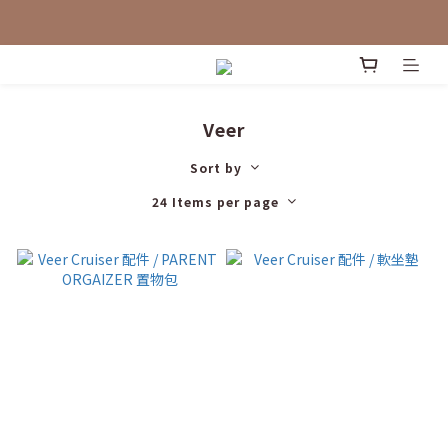
Veer
Sort by
24 Items per page