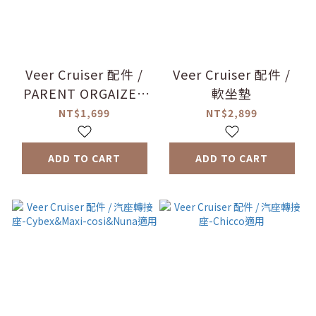
Veer Cruiser 配件 /
Veer Cruiser 配件 /
PARENT ORGAIZER
軟坐墊
置物包
NT$1,699
NT$2,899
ADD TO CART
ADD TO CART